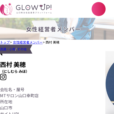
女性経営者メンバー
トップ
女性経営者メンバー
西村 美穂
流通・小売
/ 
その他
西村 美穂
にしむら みほ
会社名・屋号
MTサロン山口幸町店
所在地
山口市
サイトURL