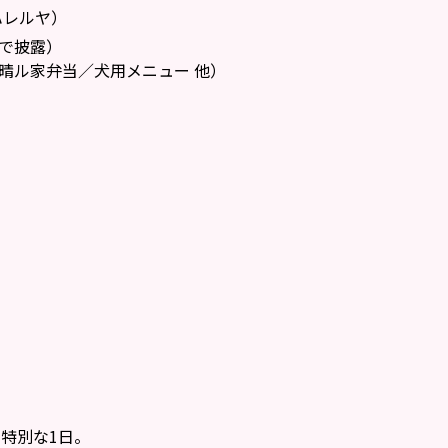
ハレルヤ）
レで披露）
き鳥／晴ル家弁当／犬用メニュー 他）
特別な1日。