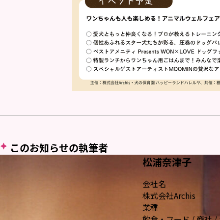
このお知らせの執筆者
松浦奈津子
会社名
株式会社Archis
業種
飲食・フード / 商社 