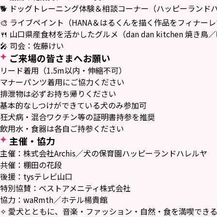
🐕 ドッグトレーニング体験＆相談コーナー（ハッピーランド
🎨 ライブペイント（HANA＆はるくんを描く作品をフィナー
🍴 山口県産食材を活かしたグルメ（dan dan kitchen 焼
🎤 司会：佐藤けい
ご来場の皆さまへお願い
リード着用（1.5m以内・伸縮不可）
マナーパンツ着用にご協力ください
排泄物は必ずお持ち帰りください
基本的なしつけができている犬のみ参加可
狂犬病・混合ワクチン等の証明書持参を推奨
飲用水・食器は各自ご持参ください
主催・協力
主催：株式会社Archis／犬の保育園ハッピーランドハレルヤ
共催：棚田の花段
後援：tysテレビ山口
特別協賛：ベストアメニティ株式会社
協力：waRmth／ホテル楊貴館
✧ 愛犬とともに、音楽・ファッション・自然・食を満喫できる