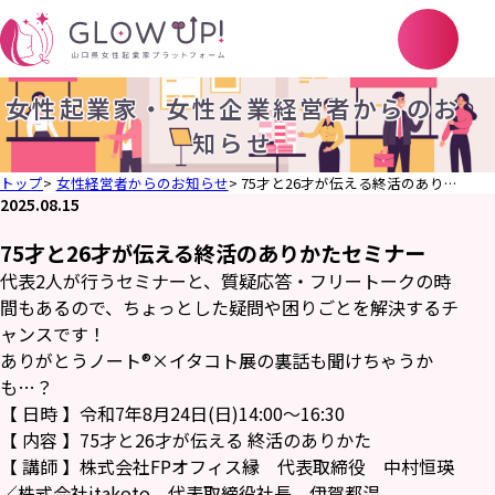
女性起業家・女性企業経営者からのお
知らせ
トップ
女性経営者からのお知らせ
75才と26才が伝える終活のありかたセミナー
2025.08.15
75才と26才が伝える終活のありかたセミナー
代表2人が行うセミナーと、質疑応答・フリートークの時
間もあるので、ちょっとした疑問や困りごとを解決するチ
ャンスです！
ありがとうノート®×イタコト展の裏話も聞けちゃうか
も…？
【 日時 】令和7年8月24日(日)14:00～16:30
【 内容 】75才と26才が伝える 終活のありかた
【 講師 】株式会社FPオフィス縁 代表取締役 中村恒瑛
／株式会社itakoto 代表取締役社長 伊賀都温