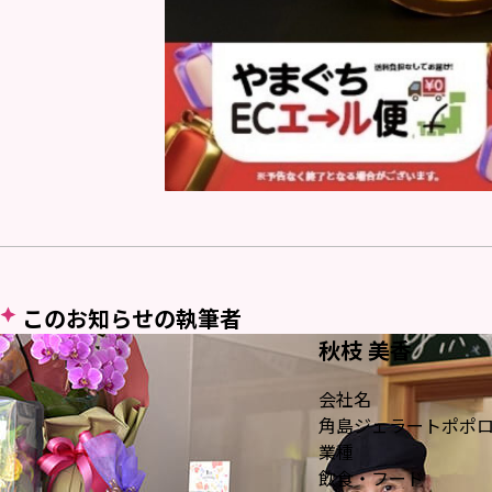
このお知らせの執筆者
秋枝 美香
会社名
角島ジェラートポポ
業種
飲食・フード